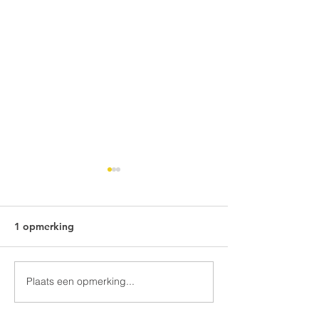
1 opmerking
Plaats een opmerking...
Keuken wrappen Zeeland
Hoe duur is een
wrappen?